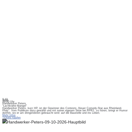
9.10.
2026
20:00 Uhr
Handwerker Peters
"Lachkräfte-Mangel"
Handwerker Peters, kurz HP, ist der Gewinner des Contests „Neuer Comedy-Star aus Rheinland-
Pfalz“. Vom Publikum dazu gewählt und mit seiner eigenen Serie bei RPR1. zu hören, bringt er Humor
dorthin, wo er am dringendsten gebraucht wird: auf die Baustelle und ins Leben.
Mehr Infos
Tickets kaufen