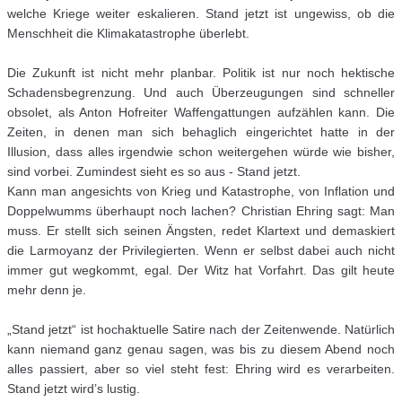
welche Kriege weiter eskalieren. Stand jetzt ist ungewiss, ob die
Menschheit die Klimakatastrophe überlebt.
Die Zukunft ist nicht mehr planbar. Politik ist nur noch hektische
Schadensbegrenzung. Und auch Überzeugungen sind schneller
obsolet, als Anton Hofreiter Waffengattungen aufzählen kann. Die
Zeiten, in denen man sich behaglich eingerichtet hatte in der
Illusion, dass alles irgendwie schon weitergehen würde wie bisher,
sind vorbei. Zumindest sieht es so aus - Stand jetzt.
Kann man angesichts von Krieg und Katastrophe, von Inflation und
Doppelwumms überhaupt noch lachen? Christian Ehring sagt: Man
muss. Er stellt sich seinen Ängsten, redet Klartext und demaskiert
die Larmoyanz der Privilegierten. Wenn er selbst dabei auch nicht
immer gut wegkommt, egal. Der Witz hat Vorfahrt. Das gilt heute
mehr denn je.
„Stand jetzt“ ist hochaktuelle Satire nach der Zeitenwende. Natürlich
kann niemand ganz genau sagen, was bis zu diesem Abend noch
alles passiert, aber so viel steht fest: Ehring wird es verarbeiten.
Stand jetzt wird’s lustig.