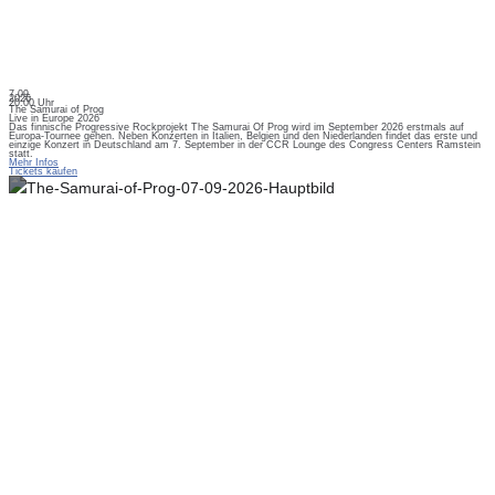
7.09.
2026
20:00 Uhr
The Samurai of Prog
Live in Europe 2026
Das finnische Progressive Rockprojekt The Samurai Of Prog wird im September 2026 erstmals auf
Europa-Tournee gehen. Neben Konzerten in Italien, Belgien und den Niederlanden findet das erste und
einzige Konzert in Deutschland am 7. September in der CCR Lounge des Congress Centers Ramstein
statt.
Mehr Infos
Tickets kaufen