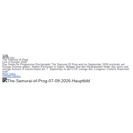
7.09.
2026
20:00 Uhr
The Samurai of Prog
Live in Europe 2026
Das finnische Progressive Rockprojekt The Samurai Of Prog wird im September 2026 erstmals auf
Europa-Tournee gehen. Neben Konzerten in Italien, Belgien und den Niederlanden findet das erste und
einzige Konzert in Deutschland am 7. September in der CCR Lounge des Congress Centers Ramstein
statt.
Mehr Infos
Tickets kaufen