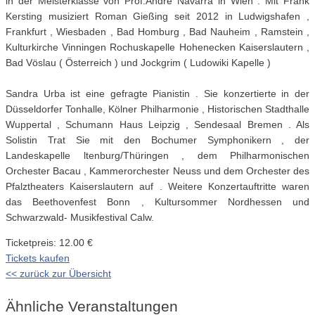
in der Meisterklasse von Prof.André Navarra in Wien . Mit Frank
Kersting musiziert Roman Gießing seit 2012 in Ludwigshafen ,
Frankfurt , Wiesbaden , Bad Homburg , Bad Nauheim , Ramstein ,
Kulturkirche Vinningen Rochuskapelle Hohenecken Kaiserslautern ,
Bad Vöslau ( Österreich ) und Jockgrim ( Ludowiki Kapelle )
Sandra Urba ist eine gefragte Pianistin . Sie konzertierte in der
Düsseldorfer Tonhalle, Kölner Philharmonie , Historischen Stadthalle
Wuppertal , Schumann Haus Leipzig , Sendesaal Bremen . Als
Solistin Trat Sie mit den Bochumer Symphonikern , der
Landeskapelle ltenburg/Thüringen , dem Philharmonischen
Orchester Bacau , Kammerorchester Neuss und dem Orchester des
Pfalztheaters Kaiserslautern auf . Weitere Konzertauftritte waren
das Beethovenfest Bonn , Kultursommer Nordhessen und
Schwarzwald- Musikfestival Calw.
Ticketpreis: 12.00 €
Tickets kaufen
<< zurück zur Übersicht
Ähnliche Veranstaltungen