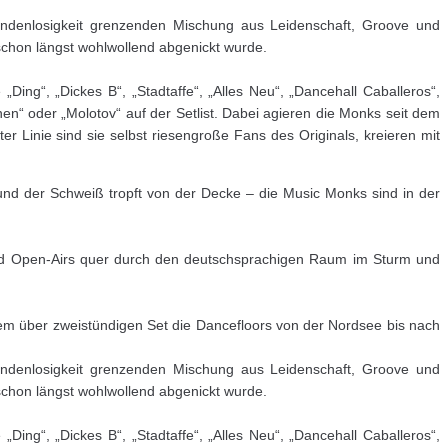
Gandenlosigkeit grenzenden Mischung aus Leidenschaft, Groove und
schon längst wohlwollend abgenickt wurde.
ng“, „Dickes B“, „Stadtaffe“, „Alles Neu“, „Dancehall Caballeros“,
n“ oder „Molotov“ auf der Setlist. Dabei agieren die Monks seit dem
r Linie sind sie selbst riesengroße Fans des Originals, kreieren mit
und der Schweiß tropft von der Decke – die Music Monks sind in der
 und Open-Airs quer durch den deutschsprachigen Raum im Sturm und
nem über zweistündigen Set die Dancefloors von der Nordsee bis nach
Gandenlosigkeit grenzenden Mischung aus Leidenschaft, Groove und
schon längst wohlwollend abgenickt wurde.
ng“, „Dickes B“, „Stadtaffe“, „Alles Neu“, „Dancehall Caballeros“,