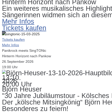
Hinterm Horizont nach Pankow
Ein weiteres musikalisches Highlig
Sängerinnen widmen sich an diesem
Mehr Infos
Tickets kaufen
Tickets kaufen
Mehr Infos
Panikrock meets SingTONic
Hinterm Horizont nach Pankow
26.September 2026
19:00 Uhr
13.10.
2026
20:00 Uhr
Björn Heuser
"30 Jahre Jubiläumstour - Kölsches 
Der „kölsche Mitsingkönig“ Björn He
Besonderes zu feiern!