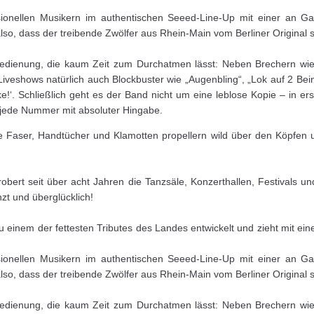
ssionellen Musikern im authentischen Seeed-Line-Up mit einer an 
lso, dass der treibende Zwölfer aus Rhein-Main vom Berliner Original 
dienung, die kaum Zeit zum Durchatmen lässt: Neben Brechern wie „Di
veshows natürlich auch Blockbuster wie „Augenbling“, „Lok auf 2 Beine
. Schließlich geht es der Band nicht um eine leblose Kopie – in erste
 jede Nummer mit absoluter Hingabe.
e Faser, Handtücher und Klamotten propellern wild über den Köpfen 
obert seit über acht Jahren die Tanzsäle, Konzerthallen, Festivals
zt und überglücklich!
u einem der fettesten Tributes des Landes entwickelt und zieht mit ei
ssionellen Musikern im authentischen Seeed-Line-Up mit einer an 
lso, dass der treibende Zwölfer aus Rhein-Main vom Berliner Original 
dienung, die kaum Zeit zum Durchatmen lässt: Neben Brechern wie „Di