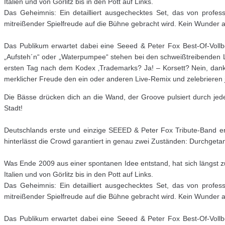
Italien und von Görlitz bis in den Pott auf Links.
Das Geheimnis: Ein detailliert ausgechecktes Set, das von profe
mitreißender Spielfreude auf die Bühne gebracht wird. Kein Wunder a
Das Publikum erwartet dabei eine Seeed & Peter Fox Best-Of-Vollbe
„Aufsteh´n“ oder „Waterpumpee“ stehen bei den schweißtreibenden Li
ersten Tag nach dem Kodex ‚Trademarks? Ja! – Korsett? Nein, danke!‘
merklicher Freude den ein oder anderen Live-Remix und zelebrieren
Die Bässe drücken dich an die Wand, der Groove pulsiert durch jed
Stadt!
Deutschlands erste und einzige SEEED & Peter Fox Tribute-Band er
hinterlässt die Crowd garantiert in genau zwei Zuständen: Durchgetan
Was Ende 2009 aus einer spontanen Idee entstand, hat sich längst z
Italien und von Görlitz bis in den Pott auf Links.
Das Geheimnis: Ein detailliert ausgechecktes Set, das von profe
mitreißender Spielfreude auf die Bühne gebracht wird. Kein Wunder a
Das Publikum erwartet dabei eine Seeed & Peter Fox Best-Of-Vollbe