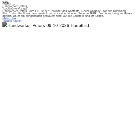
9.10.
2026
20:00 Uhr
Handwerker Peters
"Lachkräfte-Mangel"
Handwerker Peters, kurz HP, ist der Gewinner des Contests „Neuer Comedy-Star aus Rheinland-
Pfalz“. Vom Publikum dazu gewählt und mit seiner eigenen Serie bei RPR1. zu hören, bringt er Humor
dorthin, wo er am dringendsten gebraucht wird: auf die Baustelle und ins Leben.
Mehr Infos
Tickets kaufen