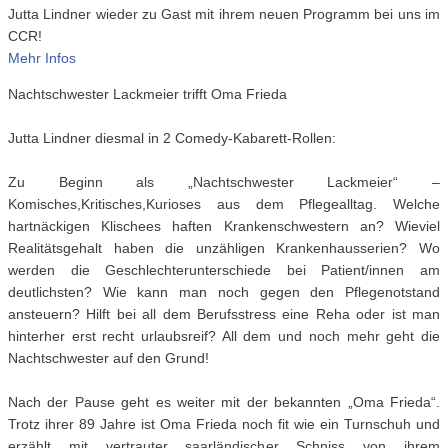
Jutta Lindner wieder zu Gast mit ihrem neuen Programm bei uns im
CCR!
Mehr Infos
Nachtschwester Lackmeier trifft Oma Frieda
Jutta Lindner diesmal in 2 Comedy-Kabarett-Rollen:
Zu Beginn als „Nachtschwester Lackmeier“ –
Komisches,Kritisches,Kurioses aus dem Pflegealltag. Welche
hartnäckigen Klischees haften Krankenschwestern an? Wieviel
Realitätsgehalt haben die unzähligen Krankenhausserien? Wo
werden die Geschlechterunterschiede bei Patient/innen am
deutlichsten? Wie kann man noch gegen den Pflegenotstand
ansteuern? Hilft bei all dem Berufsstress eine Reha oder ist man
hinterher erst recht urlaubsreif? All dem und noch mehr geht die
Nachtschwester auf den Grund!
Nach der Pause geht es weiter mit der bekannten „Oma Frieda“.
Trotz ihrer 89 Jahre ist Oma Frieda noch fit wie ein Turnschuh und
erzählt mit vertrauter saarländischer Schniss von ihrem