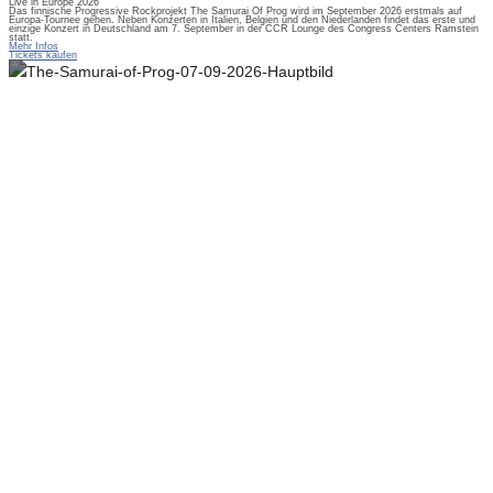
Live in Europe 2026
Das finnische Progressive Rockprojekt The Samurai Of Prog wird im September 2026 erstmals auf
Europa-Tournee gehen. Neben Konzerten in Italien, Belgien und den Niederlanden findet das erste und
einzige Konzert in Deutschland am 7. September in der CCR Lounge des Congress Centers Ramstein
statt.
Mehr Infos
Tickets kaufen