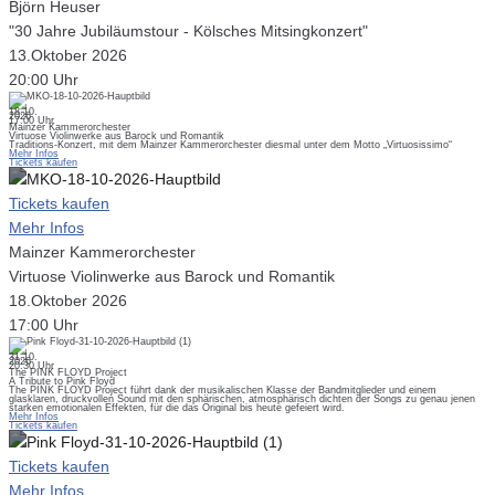
Björn Heuser
"30 Jahre Jubiläumstour - Kölsches Mitsingkonzert"
13.Oktober 2026
20:00 Uhr
18.10.
2026
17:00 Uhr
Mainzer Kammerorchester
Virtuose Violinwerke aus Barock und Romantik
Traditions-Konzert, mit dem Mainzer Kammerorchester diesmal unter dem Motto „Virtuosissimo“
Mehr Infos
Tickets kaufen
Tickets kaufen
Mehr Infos
Mainzer Kammerorchester
Virtuose Violinwerke aus Barock und Romantik
18.Oktober 2026
17:00 Uhr
31.10.
2026
20:30 Uhr
The PINK FLOYD Project
A Tribute to Pink Floyd
The PINK FLOYD Project führt dank der musikalischen Klasse der Bandmitglieder und einem
glasklaren, druckvollen Sound mit den sphärischen, atmosphärisch dichten der Songs zu genau jenen
starken emotionalen Effekten, für die das Original bis heute gefeiert wird.
Mehr Infos
Tickets kaufen
Tickets kaufen
Mehr Infos