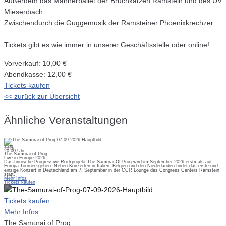
Außerdem das Männerballet der Bruchkatzen Ramstein und des UV
Miesenbach.
Zwischendurch die Guggemusik der Ramsteiner Phoenixkrechzer
Tickets gibt es wie immer in unserer Geschäftsstelle oder online!
Vorverkauf: 10,00 €
Abendkasse: 12,00 €
Tickets kaufen
<< zurück zur Übersicht
Ähnliche Veranstaltungen
7.09.
2026
20:00 Uhr
The Samurai of Prog
Live in Europe 2026
Das finnische Progressive Rockprojekt The Samurai Of Prog wird im September 2026 erstmals auf
Europa-Tournee gehen. Neben Konzerten in Italien, Belgien und den Niederlanden findet das erste und
einzige Konzert in Deutschland am 7. September in der CCR Lounge des Congress Centers Ramstein
statt.
Mehr Infos
Tickets kaufen
Tickets kaufen
Mehr Infos
The Samurai of Prog