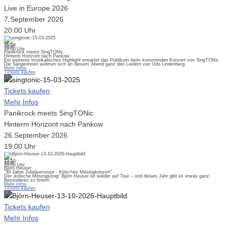
Live in Europe 2026
7.September 2026
20:00 Uhr
26.09.
2026
19:00 Uhr
Panikrock meets SingTONic
Hinterm Horizont nach Pankow
Ein weiteres musikalisches Highlight erwartet das Publikum beim kommenden Konzert von SingTONic.
Die Sängerinnen widmen sich an diesem Abend ganz den Liedern von Udo Lindenberg.
Mehr Infos
Tickets kaufen
Tickets kaufen
Mehr Infos
Panikrock meets SingTONic
Hinterm Horizont nach Pankow
26.September 2026
19:00 Uhr
13.10.
2026
20:00 Uhr
Björn Heuser
"30 Jahre Jubiläumstour - Kölsches Mitsingkonzert"
Der „kölsche Mitsingkönig“ Björn Heuser ist wieder auf Tour – und dieses Jahr gibt es etwas ganz
Besonderes zu feiern!
Mehr Infos
Tickets kaufen
Tickets kaufen
Mehr Infos