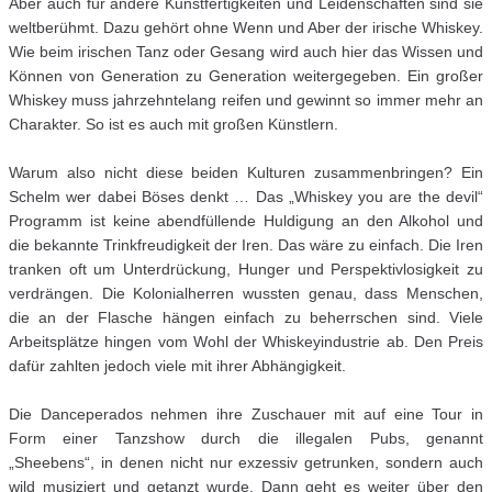
Aber auch für andere Kunstfertigkeiten und Leidenschaften sind sie
weltberühmt. Dazu gehört ohne Wenn und Aber der irische Whiskey.
Wie beim irischen Tanz oder Gesang wird auch hier das Wissen und
Können von Generation zu Generation weitergegeben. Ein großer
Whiskey muss jahrzehntelang reifen und gewinnt so immer mehr an
Charakter. So ist es auch mit großen Künstlern.
Warum also nicht diese beiden Kulturen zusammenbringen? Ein
Schelm wer dabei Böses denkt … Das „Whiskey you are the devil“
Programm ist keine abendfüllende Huldigung an den Alkohol und
die bekannte Trinkfreudigkeit der Iren. Das wäre zu einfach. Die Iren
tranken oft um Unterdrückung, Hunger und Perspektivlosigkeit zu
verdrängen. Die Kolonialherren wussten genau, dass Menschen,
die an der Flasche hängen einfach zu beherrschen sind. Viele
Arbeitsplätze hingen vom Wohl der Whiskeyindustrie ab. Den Preis
dafür zahlten jedoch viele mit ihrer Abhängigkeit.
Die Danceperados nehmen ihre Zuschauer mit auf eine Tour in
Form einer Tanzshow durch die illegalen Pubs, genannt
„Sheebens“, in denen nicht nur exzessiv getrunken, sondern auch
wild musiziert und getanzt wurde. Dann geht es weiter über den