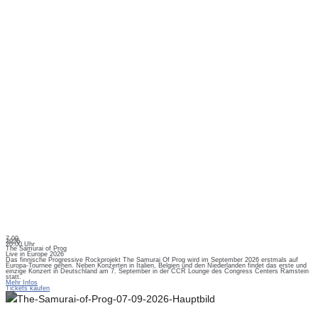
7.09.
2026
20:00 Uhr
The Samurai of Prog
Live in Europe 2026
Das finnische Progressive Rockprojekt The Samurai Of Prog wird im September 2026 erstmals auf
Europa-Tournee gehen. Neben Konzerten in Italien, Belgien und den Niederlanden findet das erste und
einzige Konzert in Deutschland am 7. September in der CCR Lounge des Congress Centers Ramstein
statt.
Mehr Infos
Tickets kaufen