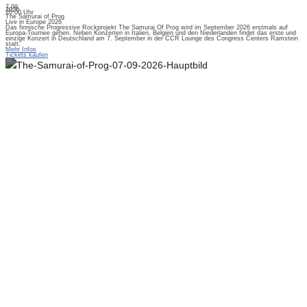
7.09.
2026
20:00 Uhr
The Samurai of Prog
Live in Europe 2026
Das finnische Progressive Rockprojekt The Samurai Of Prog wird im September 2026 erstmals auf
Europa-Tournee gehen. Neben Konzerten in Italien, Belgien und den Niederlanden findet das erste und
einzige Konzert in Deutschland am 7. September in der CCR Lounge des Congress Centers Ramstein
statt.
Mehr Infos
Tickets kaufen